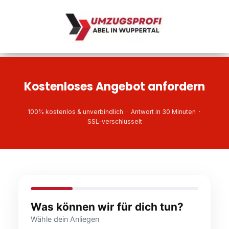
Kostenloses Angebot anfordern
100% kostenlos & unverbindlich · Antwort in 30 Minuten ·
SSL-verschlüsselt